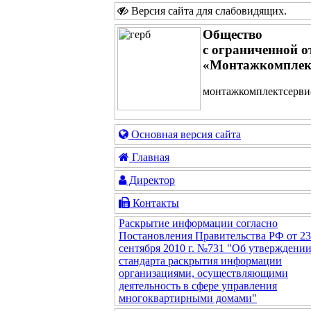
Версия сайта для слабовидящих
.
Общество
с ограниченной о
«Монтажкомплек
монтажкомплектсервис
Основная версия сайта
Главная
Директор
Контакты
Раскрытие информации согласно
Постановления Правительства РФ от 23
сентября 2010 г. №731 "Об утверждени
стандарта раскрытия информации
организациями, осуществляющими
деятельность в сфере управления
многоквартирными домами"