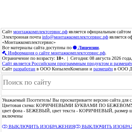
Сайт
монтажкомплектсервис.рф
является официальным сайтом 
Электронная почта
info@монтажкомплектсервис.рф
является о
«Монтажкомплектсервис»
Все материалы сайта доступны по
Лицензии
.
Информация о сайте монтажкомплектсервис.рф
.
Ограничение по возрасту:
18+
. | Сегодня: 08 августа 2026 года
Сайт является Российским программным продуктом и размещё
Сайт
разработан
в ООО КопыленКомпани и
размещён
в ООО До
Уважаемый Посетитель! Вы просматриваете версию сайта для 
Цветовая схема: КОРИЧНЕВЫМИ БУКВАМИ ПО БЕЖЕВОМ
цвет фона - БЕЖЕВЫЙ, цвет текста - КОРИЧНЕВЫЙ, размер 
включены
ВЫКЛЮЧИТЬ ИЗОБРАЖЕНИЯ
ВЫКЛЮЧИТЬ ИЗОБР