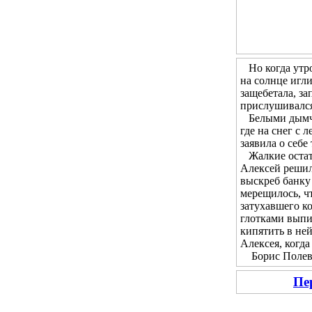
Но когда утром
на солнце игл
защебетала, за
прислушивался 
Белыми дымчат
где на снег с 
заявила о себе
Жалкие остатк
Алексей решил 
выскреб банку 
мерещилось, чт
затухавшего ко
глотками выпи
кипятить в не
Алексея, когда
Борис Полевой
Пе