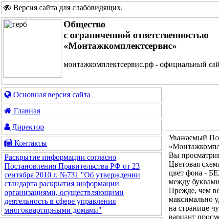
Версия сайта для слабовидящих
.
Общество
с ограниченной ответственностью
«Монтажкомплектсервис»
монтажкомплектсервис.рф - официальный са
Основная версия сайта
Главная
Директор
Уважаемый Пос
Контакты
«Монтажкомпл
Вы просматрив
Раскрытие информации согласно
Цветовая с
Постановления Правительства РФ от 23
цвет фона - 
сентября 2010 г. №731 "Об утверждении
между буквам
стандарта раскрытия информации
Прежде, чем во
организациями, осуществляющими
максимально у
деятельность в сфере управления
на странице ч
многоквартирными домами"
вариант просм