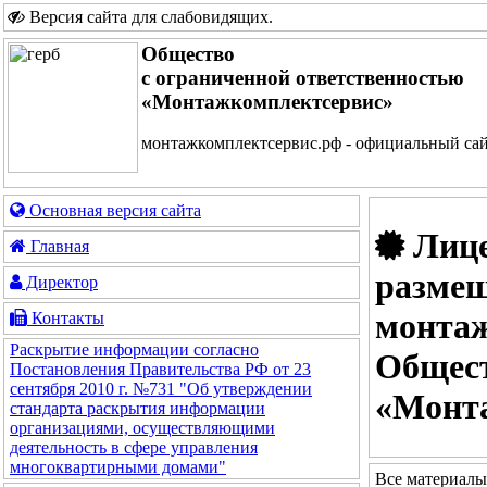
Версия сайта для слабовидящих
.
Общество
с ограниченной ответственностью
«Монтажкомплектсервис»
монтажкомплектсервис.рф - официальный са
Основная версия сайта
Лице
Главная
размещ
Директор
монтаж
Контакты
Раскрытие информации согласно
Общест
Постановления Правительства РФ от 23
сентября 2010 г. №731 "Об утверждении
«Монт
стандарта раскрытия информации
организациями, осуществляющими
деятельность в сфере управления
многоквартирными домами"
Все материалы