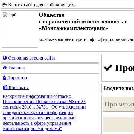
Версия сайта для слабовидящих
.
Общество
с ограниченной ответственностью
«Монтажкомплектсервис»
монтажкомплектсервис.рф - официальный са
Основная версия сайта
Пров
Главная
Директор
Введите но
Контакты
Раскрытие информации согласно
Постановления Правительства РФ от 23
сентября 2010 г. №731 "Об утверждении
стандарта раскрытия информации
организациями, осуществляющими
деятельность в сфере управления
многоквартирными домами"