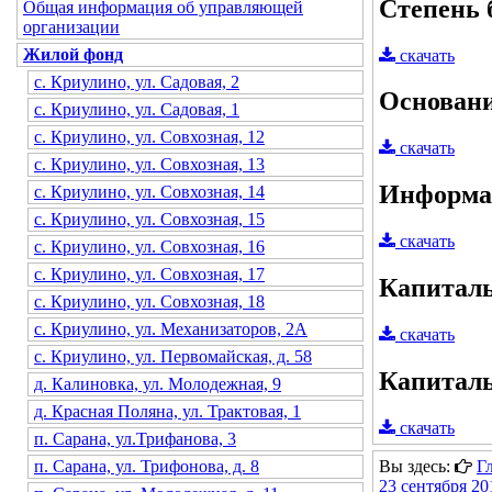
Степень 
Общая информация об управляющей
организации
Жилой фонд
скачать
с. Криулино, ул. Садовая, 2
Основан
с. Криулино, ул. Садовая, 1
с. Криулино, ул. Совхозная, 12
скачать
с. Криулино, ул. Совхозная, 13
Информац
с. Криулино, ул. Совхозная, 14
с. Криулино, ул. Совхозная, 15
скачать
с. Криулино, ул. Совхозная, 16
с. Криулино, ул. Совхозная, 17
Капитал
с. Криулино, ул. Совхозная, 18
с. Криулино, ул. Механизаторов, 2А
скачать
с. Криулино, ул. Первомайская, д. 58
Капитал
д. Калиновка, ул. Молодежная, 9
д. Красная Поляна, ул. Трактовая, 1
скачать
п. Сарана, ул.Трифанова, 3
Вы здесь:
Г
п. Сарана, ул. Трифонова, д. 8
23 сентября 2