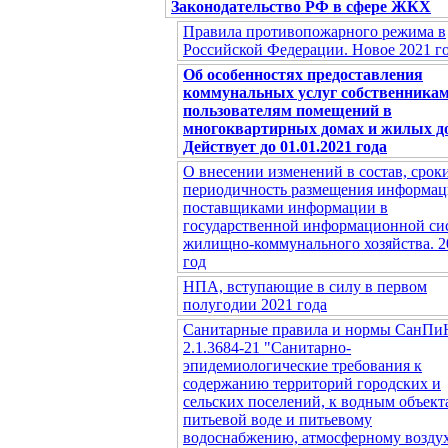
Законодательство РФ в сфере ЖКХ
Правила противопожарного режима в
Российской Федерации. Новое 2021 г
Об особенностях предоставления
коммунальных услуг собственникам
пользователям помещений в
многоквартирных домах и жилых д
Действует до 01.01.2021 года
О внесении изменений в состав, срок
периодичность размещения информа
поставщиками информации в
государственной информационной си
жилищно-коммунального хозяйства. 2
год
НПА, вступающие в силу в первом
полугодии 2021 года
Санитарные правила и нормы СанПи
2.1.3684-21 "Санитарно-
эпидемиологические требования к
содержанию территорий городских и
сельских поселений, к водным объект
питьевой воде и питьевому
водоснабжению, атмосферному воздух