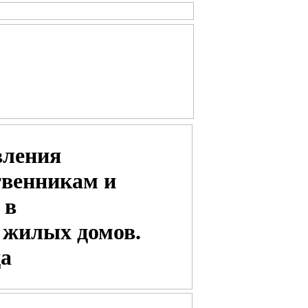
вления
твенникам и
 в
 жилых домов.
да