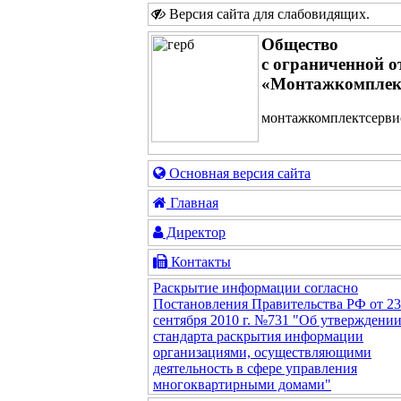
Версия сайта для слабовидящих
.
Общество
с ограниченной о
«Монтажкомплек
монтажкомплектсервис
Основная версия сайта
Главная
Директор
Контакты
Раскрытие информации согласно
Постановления Правительства РФ от 23
сентября 2010 г. №731 "Об утверждени
стандарта раскрытия информации
организациями, осуществляющими
деятельность в сфере управления
многоквартирными домами"