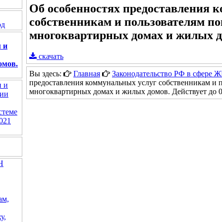
Об особенностях предоставления 
собственникам и пользователям п
од
многоквартирных домах и жилых 
 и
скачать
омов.
Вы здесь:
Главная
Законодательство РФ в сфере 
предоставления коммунальных услуг собственникам и 
и и
многоквартирных домах и жилых домов. Действует до 0
ции
стеме
021
Н
ам,
у,