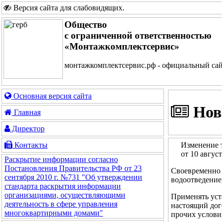
Версия сайта для слабовидящих
.
Общество
с ограниченной ответственностью
«Монтажкомплектсервис»
монтажкомплектсервис.рф - официальный са
Основная версия сайта
Нов
Главная
Директор
Изменение 
Контакты
от 10 авгус
Раскрытие информации согласно
Постановления Правительства РФ от 23
Своевременно 
сентября 2010 г. №731 "Об утверждении
водоотведение
стандарта раскрытия информации
организациями, осуществляющими
Применять уст
деятельность в сфере управления
настоящий дог
многоквартирными домами"
прочих услови