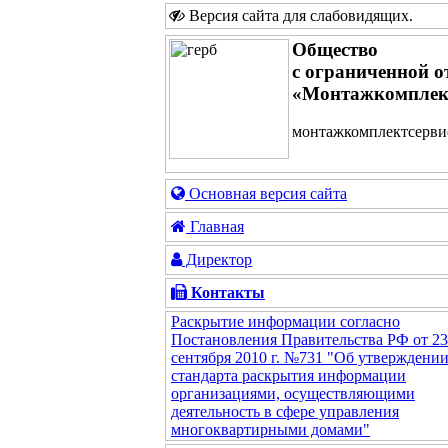
Версия сайта для слабовидящих
.
Общество
с ограниченной о
«Монтажкомплек
монтажкомплектсервис
Основная версия сайта
Главная
Директор
Контакты
Раскрытие информации согласно
Постановления Правительства РФ от 23
сентября 2010 г. №731 "Об утверждени
стандарта раскрытия информации
организациями, осуществляющими
деятельность в сфере управления
многоквартирными домами"