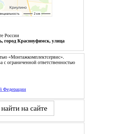
те России
ь, город Красноуфимск, улица
стью «Монтажкомплектсервис».
а с ограниченной ответственностью
ой Федерации