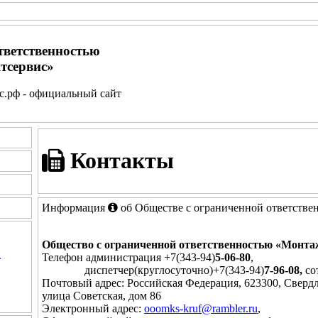
тветственностью
тсервис»
.рф - официальный сайт
Контакты
Информация
об Обществе с ограниченной ответств
Общество с ограниченной ответственностью «Монт
и
Телефон администрация +7(343-94)
5-06-80
,
диспетчер(круглосуточно)+7(343-94)
7-96-08,
со
Почтовый адрес: Российская Федерация, 623300, Свердл
улица Советская, дом 86
Электронный адрес:
ooomks-kruf@rambler.ru
,