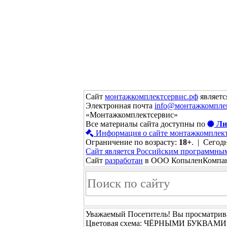
Сайт
монтажкомплектсервис.рф
являетс
Электронная почта
info@монтажкомпле
«Монтажкомплектсервис»
Все материалы сайта доступны по
Ли
Информация о сайте монтажкомплект
Ограничение по возрасту:
18+
. | Сегодн
Сайт является Российским программны
Сайт
разработан
в ООО КопыленКомпа
Уважаемый Посетитель! Вы просматрива
Цветовая схема: ЧЁРНЫМИ БУКВАМ