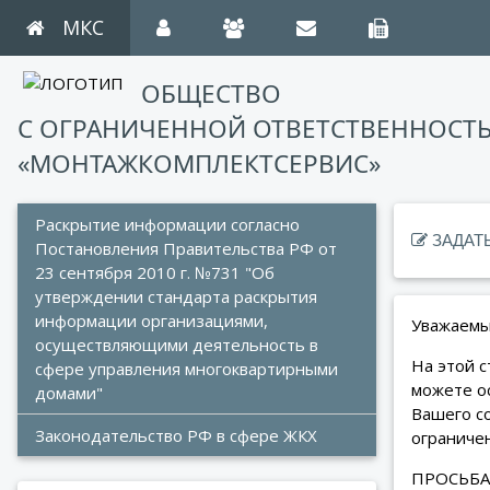
МКС
ОБЩЕСТВО
С ОГРАНИЧЕННОЙ ОТВЕТСТВЕННОСТ
«МОНТАЖКОМПЛЕКТСЕРВИС»
Раскрытие информации согласно 
ЗАДАТ
Постановления Правительства РФ от 
23 сентября 2010 г. №731 "Об 
утверждении стандарта раскрытия 
информации организациями, 
Уважаемы
осуществляющими деятельность в 
На этой с
сфере управления многоквартирными 
можете о
домами"
Вашего с
Законодательство РФ в сфере ЖКХ
ограниче
ПРОСЬБА!