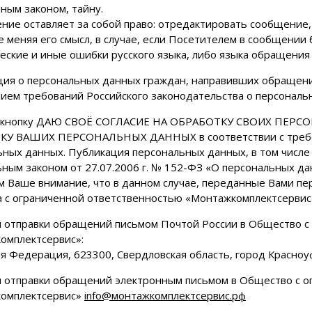
ным законом, тайну.
ние оставляет за собой право: отредактировать сообщение,
не меняя его смысл, в случае, если Посетителем в сообщени
еские и иные ошибки русского языка, либо языка обращения
ия о персональных данных граждан, направивших обращение
ием требований Российского законодательства о персональ
а кнопку ДАЮ СВОЁ СОГЛАСИЕ НА ОБРАБОТКУ СВОИХ ПЕРС
У ВАШИХ ПЕРСОНАЛЬНЫХ ДАННЫХ в соответствии с требова
ных данных. Публикация персональных данных, в том числе 
ым законом от 27.07.2006 г. № 152-ФЗ «О персональных дан
 Ваше внимание, что в данном случае, переданные Вами пе
 с ограниченной ответственностью «Монтажкомплектсервис
я отправки обращений письмом Почтой России в Общество с
омплектсервис»:
я Федерация, 623300, Свердловская область, город Красноуф
я отправки обращений электронным письмом в Общество с о
омплектсервис»
info@монтажкомплектсервис.рф