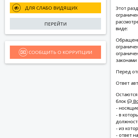
 ДЛЯ СЛАБО ВИДЯЩИХ
Этот раз
ограниче
рассмотр
ПЕРЕЙТИ
виде:
Обращени
ограниче
 СООБЩИТЬ О КОРРУПЦИИ
ограниче
законами 
Перед от
Ответ ав
Остаются
блок
Во
- носящи
- в кото
должностн
- из кот
- ответ 