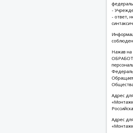
федераль
- Учрежде
- ответ, 
синтаксич
Информац
соблюден
Нажав н
ОБРАБОТК
персональ
Федеральн
Обращаем
Общества
Адрес дл
«Монтажк
Российска
Адрес дл
«Монтажк