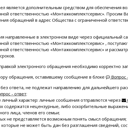
дел является дополнительным средством для обеспечения в
нной ответственностью «Монтажкомплектсервис». Просим Ва
ения обращений в адрес Общества с ограниченной ответст
я направленные в электронном виде через официальный с
нной ответственностью «Монтажкомплектсервис» , поступаю
нной ответственностью «Монтажкомплектсервис» и рассматр
сроков.
правкой электронного обращения необходимо корректно за
тору обращения, оставившему сообщение в блоке
Вопрос 
 без ответа, не подлежат направлению для дальнейшего рас
прос - ответ
:
е личный характер: личные сообшения отправлются через
рых содержатся нецензурные, либо оскорбительные выражен
ого лица, членов его семьи;
орых не представляется возможным понять смысл обращения;
на которые не может быть дан без разглашения сведений, с