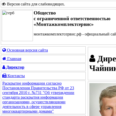
Версия сайта для слабовидящих
.
Общество
с ограниченной ответственностью
«Монтажкомплектсервис»
монтажкомплектсервис.рф - официальный са
Основная версия сайта
Дире
Главная
Чайник
Директор
Контакты
Раскрытие информации согласно
Постановления Правительства РФ от 23
сентября 2010 г. №731 "Об утверждении
стандарта раскрытия информации
организациями, осуществляющими
деятельность в сфере управления
многоквартирными домами"